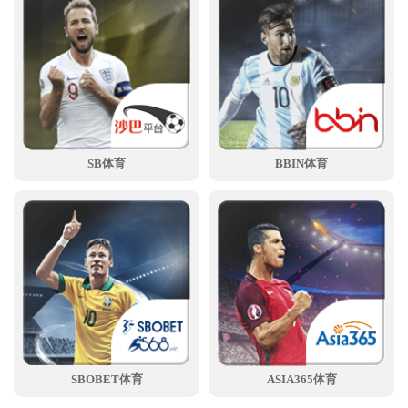
BBIN
BBIN电游
PP电游
JDB电游
Novomatic
Amatic
Ainsworth
捕鱼大师
捕鱼达人
捕鱼达人2
欧洲真人VIVO
二人麻将
六合
跑得快
3D彩
斗地主
排列三
SB体育
BBIN体育
CQ9电游
FUNTA电游
KA电游
Apex
Apollo
Aristocrat
财神捕鱼
五龙捕鱼
龙王捕鱼
BB真人彩票
百人牛牛
德州扑克
时时彩
看牌抢庄牛牛
分分彩
Novomatic
Amatic
MW电游
BBIN真人
EVO真人
SBOBET体育
ASIA365体育
Egt
Gclub
Igrosoft
龙王捕鱼2
千炮捕鱼
一炮捕鱼